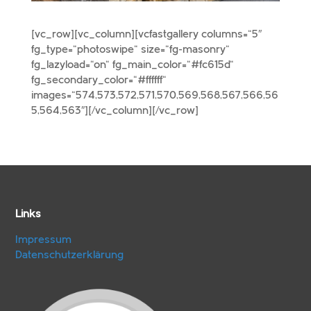
[vc_row][vc_column][vcfastgallery columns=“5″
fg_type=“photoswipe“ size=“fg-masonry“
fg_lazyload=“on“ fg_main_color=“#fc615d“
fg_secondary_color=“#ffffff“
images=“574,573,572,571,570,569,568,567,566,56
5,564,563″][/vc_column][/vc_row]
Links
Impressum
Datenschutzerklärung