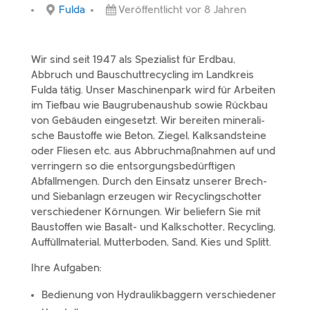
Fulda
Veröffentlicht vor 8 Jahren
Wir sind seit 1947 als Spezialist für Erdbau,
Abbruch und Bauschuttrecycling im Landkreis
Fulda tätig. Unser Maschinenpark wird für Arbeiten
im Tiefbau wie Baugrubenaushub sowie Rückbau
von Gebäuden einge­setzt. Wir berei­ten mine­ra­li­
sche Baustoffe wie Beton, Ziegel, Kalksandsteine
oder Fliesen etc. aus Abbruchmaßnahmen auf und
verrin­gern so die entsor­gungs­be­dürf­ti­gen
Abfallmengen. Durch den Einsatz unse­rer Brech-
und Siebanlagn erzeu­gen wir Recyclingschotter
verschie­de­ner Körnungen. Wir belie­fern Sie mit
Baustoffen wie Basalt- und Kalkschotter, Recycling,
Auffüllmaterial, Mutterboden, Sand, Kies und Splitt.
Ihre Aufgaben:
Bedienung von Hydraulikbaggern verschie­de­ner