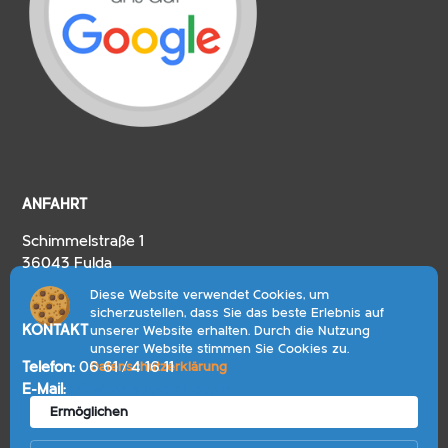
ANFAHRT
Schimmelstraße 1
36043 Fulda
Diese Website verwendet Cookies, um
sicherzustellen, dass Sie das beste Erlebnis auf
KONTAKT
unserer Website erhalten. Durch die Nutzung
unserer Website stimmen Sie Cookies zu.
Telefon:
06 61 / 4 16 11
Datenschutzerklärung
066141611
E‑Mail:
info@wende-erdbau.de
Ermöglichen