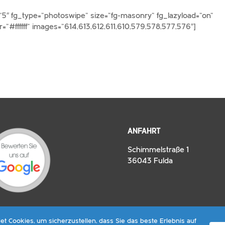
“5″ fg_type=“photoswipe“ size=“fg-masonry“ fg_lazyload=“on“
“#ffffff“ images=“614,613,612,611,610,579,578,577,576″]
ANFAHRT
Schimmelstraße 1
36043 Fulda
t Cookies, um sicherzustellen, dass Sie das beste Erlebnis auf