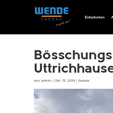
Erdarbeiten
Bösschungs
Uttrichhaus
von
admin
|
Okt. 15, 2019
|
Galerie