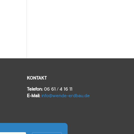
KONTAKT
Telefon:
06 61 / 4 16 11
E‑Mail:
info@wende-erdbau.de
066141611