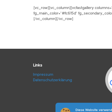
[vc_row][vc_column][vcfastgallery columns=
fg_main_color=“#fc615d“ fg_secondary_color=
[/vc_column][/vc_row]
Links
Impressum
Datenschutzerklärung
Diese Website verwende