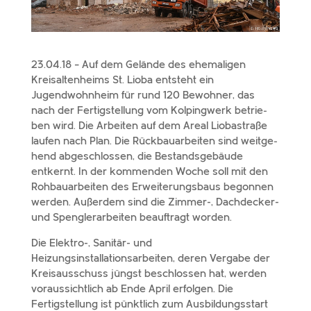
23.04.18 – Auf dem Gelände des ehema­li­gen
Kreisaltenheims St. Lioba entsteht ein
Jugendwohnheim für rund 120 Bewohner, das
nach der Fertigstellung vom Kolpingwerk betrie­
ben wird. Die Arbeiten auf dem Areal Liobastraße
laufen nach Plan. Die Rückbauarbeiten sind weit­ge­
hend abge­schlos­sen, die Bestandsgebäude
entkernt. In der kommen­den Woche soll mit den
Rohbauarbeiten des Erweiterungsbaus begon­nen
werden. Außerdem sind die Zimmer-, Dachdecker-
und Spenglerarbeiten beauf­tragt worden.
Die Elektro-, Sanitär- und
Heizungsinstallationsarbeiten, deren Vergabe der
Kreisausschuss jüngst beschlos­sen hat, werden
voraus­sicht­lich ab Ende April erfol­gen. Die
Fertigstellung ist pünkt­lich zum Ausbildungsstart